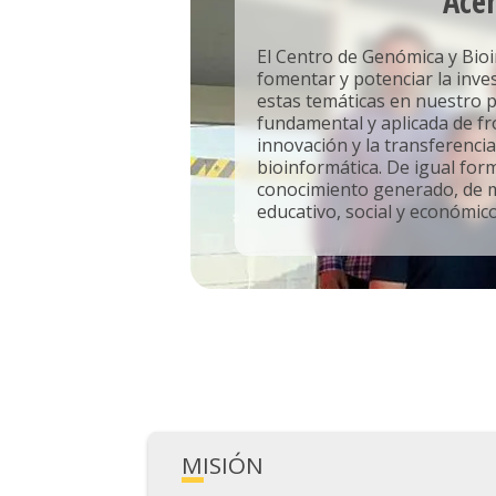
Acer
El Centro de Genómica y Bio
fomentar y potenciar la inve
estas temáticas en nuestro pa
fundamental y aplicada de fr
innovación y la transferenci
bioinformática. De igual form
conocimiento generado, de ma
educativo, social y económico
MISIÓN