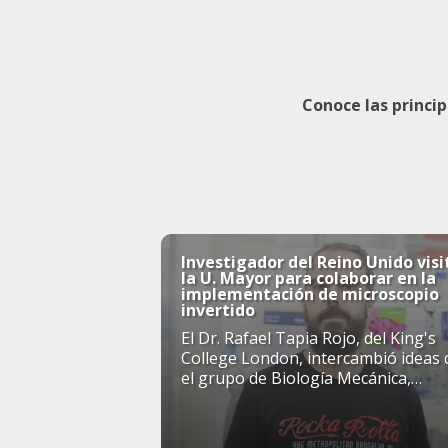
Conoce las princi
Investigador del Reino Unido visi
la U. Mayor para colaborar en la
implementación de microscopio
invertido
El Dr. Rafael Tapia Rojo, del King's
College London, intercambió ideas 
el grupo de Biología Mecánica,
perteneciente al Centro de Genómic
Bioinformática, ...