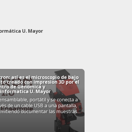
formática U. Mayor
ron: así es el microscopio de bajo
to creado con impresion 3D por el
ntro de Genomica y
oinformatica U. Mayor
ensamblable, portátil y se conecta a
vés de un cable USB a una pantalla,
rmitiendo documentar las muestras
ualizadas. "Está pensado para que ...