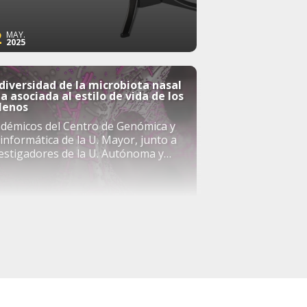
2
MAY.
2025
diversidad de la microbiota nasal
a asociada al estilo de vida de los
ilenos
démicos del Centro de Genómica y
informática de la U. Mayor, junto a
estigadores de la U. Autónoma y
ch, detallaron qué
roorganismos se alojaban en ...
4
OCT
2023