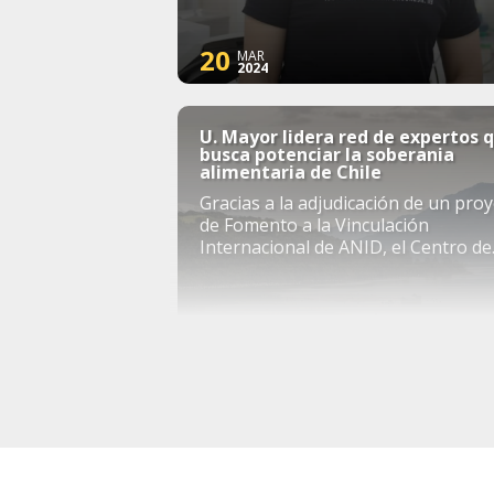
20
MAR
2024
U. Mayor lidera red de expertos 
busca potenciar la soberania
alimentaria de Chile
Gracias a la adjudicación de un pro
de Fomento a la Vinculación
Internacional de ANID, el Centro de
Genómica y Bioinformática, en
conjunto con ...
28
NOV
2023