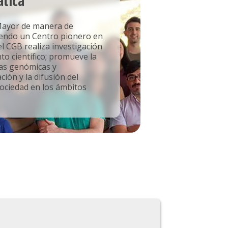
ática
 Mayor de manera de
siendo un Centro pionero en
el CGB realiza investigación
to científico; promueve la
ias genómicas y
ión y la difusión del
sociedad en los ámbitos