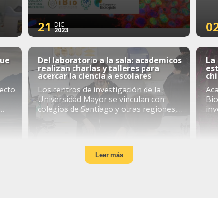
21
0
DIC
2023
que
Del laboratorio a la sala: academicos
La 
realizan charlas y talleres para
est
acercar la ciencia a escolares
ch
yecto
Los centros de investigación de la
Aca
Universidad Mayor se vinculan con
Bio
colegios de Santiago y otras regiones,
inv
entregándoles contenidos de manera
Usa
didáctica y simpl ...
mic
Leer más
27
0
NOV
2023