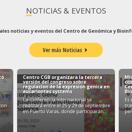
NOTICIAS & EVENTOS
pales noticias y eventos del Centro de Genómica y Bioin
Ver más Noticias
tó
Centro CGB organizara la tercera
Mic
versión del congreso sobre
cos
regulacion de la expresion genica en
Ce
eucariontes systems
Bi
La conferencia internacional se
Es 
con
realizará entre el 25 y 29 de septiembre
tra
en Puerto Varas, donde participarán
pe
a y
cientificos nacionales, de la region y del
vis
extranjero. Las ...