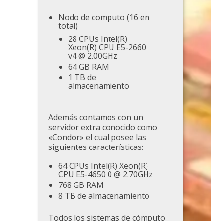
Nodo de computo (16 en
total)
28 CPUs Intel(R)
Xeon(R) CPU E5-2660
v4 @ 2.00GHz
64 GB RAM
1 TB de
almacenamiento
Además contamos con un
servidor extra conocido como
«Condor» el cual posee las
siguientes características:
64 CPUs Intel(R) Xeon(R)
CPU E5-4650 0 @ 2.70GHz
768 GB RAM
8 TB de almacenamiento
Todos los sistemas de cómputo