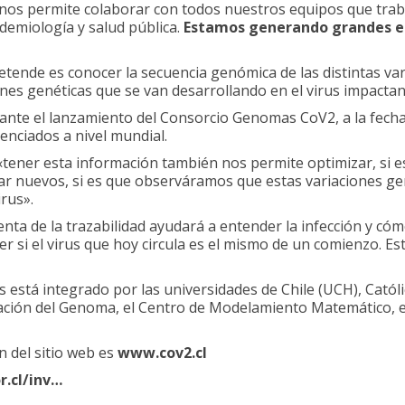
y nos permite colaborar con todos nuestros equipos que trab
demiología y salud pública.
Estamos generando grandes es
retende es conocer la secuencia genómica de las distintas v
ones genéticas que se van desarrollando en el virus impactan
ante el lanzamiento del Consorcio Genomas CoV2, a la fecha
nciados a nivel mundial.
 «tener esta información también nos permite optimizar, si es
lar nuevos, si es que observáramos que estas variaciones g
irus».
ta de la trazabilidad ayudará a entender la infección y có
er si el virus que hoy circula es el mismo de un comienzo. Es
stá integrado por las universidades de Chile (UCH), Católi
ación del Genoma, el Centro de Modelamiento Matemático, el 
n del sitio web es
www.cov2.cl
.cl/inv…