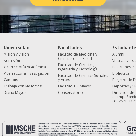
Universidad
Facultades
Estudiant
Misión y Visión
Facultad de Medicina y
Alumni
Ciencias de la Salud
Admisión
Vida Universi
Facultad de Ciencias,
Vicerrectoría Académica
Relaciones In
Ingeniería y Tecnología
Vicerrectoría Investigación
Biblioteca
Facultad de Ciencias Sociales
Campus
y Artes
Registro de E
Trabaja con Nosotros
Facultad TECMayor
Deportes y V
Diario Mayor
Conservatorio
Dirección de
acompañamie
convivencia e