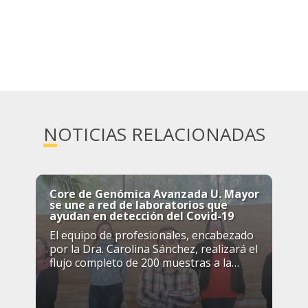
NOTICIAS RELACIONADAS
Core de Genómica Avanzada U. Mayor
se une a red de laboratorios que
ayudan en detección del Covid-19
El equipo de profesionales, encabezado
por la Dra. Carolina Sánchez, realizará el
flujo completo de 200 muestras a la
semana, para lo cual cuenta, entre otros,
con termocicladores para PCR en tiempo
real, dedicados exclusivamente a la