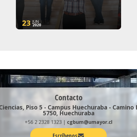
detección del virus.
23
JUN
2020
Contacto
 Ciencias, Piso 5 - Campus Huechuraba - Camino
5750, Huechuraba
+56 2 2328 1323 |
cgbum@umayor.cl
Escríbenos