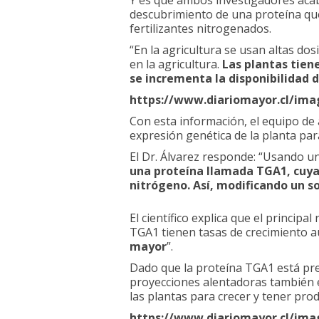
Y es que ambos investigadores acaba
descubrimiento de una proteína que
fertilizantes nitrogenados.
“En la agricultura se usan altas do
en la agricultura.
Las plantas tien
se incrementa la disponibilidad 
https://www.diariomayor.cl/im
Con esta información, el equipo de 
expresión genética de la planta par
El Dr. Álvarez responde: “Usando una
una proteína llamada TGA1, cuya 
nitrógeno.
Así, modificando un s
Cuidando el medio ambiente y la 
El científico explica que el principa
TGA1 tienen tasas de crecimiento 
mayor
”.
Dado que la proteína TGA1 está pres
proyecciones alentadoras también en
las plantas para crecer y tener pro
https://www.diariomayor.cl/im