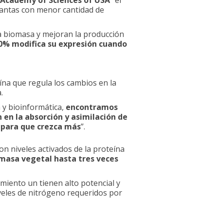
 Academy of Sciences of USA
” el
lantas con menor cantidad de
la biomasa y mejoran la producción
 10% modifica su expresión cuando
ína que regula los cambios en la
.
a y bioinformática,
encontramos
 en la absorción y asimilación de
a para que crezca más
”.
con niveles activados de la proteína
masa vegetal hasta tres veces
miento un tienen alto potencial y
iveles de nitrógeno requeridos por