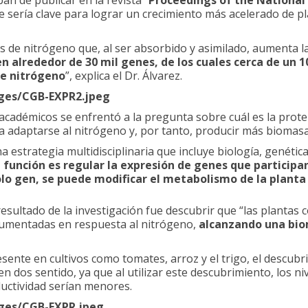
n de publicar en la revista “
Proceedings of the National
 sería clave para lograr un crecimiento más acelerado de p
sis de nitrógeno que, al ser absorbido y asimilado, aumenta 
en alrededor de 30 mil genes, de los cuales cerca de un
de nitrógeno
”, explica el Dr. Álvarez.
ages/CGB-EXPR2.jpeg
académicos se enfrentó a la pregunta sobre cuál es la prote
a adaptarse al nitrógeno y, por tanto, producir más biomasa
 estrategia multidisciplinaria que incluye biología, genétic
función es regular la expresión de genes que participan
olo gen, se puede modificar el metabolismo de la plant
billetera
l resultado de la investigación fue descubrir que “las plantas 
aumentadas en respuesta al nitrógeno,
alcanzando una bio
ente en cultivos como tomates, arroz y el trigo, el descubri
 dos sentido, ya que al utilizar este descubrimiento, los n
ductividad serían menores.
ages/CGB-EXPR.jpeg