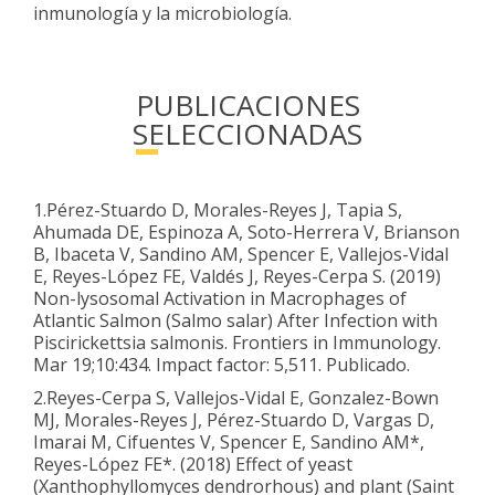
inmunología y la microbiología.
PUBLICACIONES
SELECCIONADAS
1.Pérez-Stuardo D, Morales-Reyes J, Tapia S,
Ahumada DE, Espinoza A, Soto-Herrera V, Brianson
B, Ibaceta V, Sandino AM, Spencer E, Vallejos-Vidal
E, Reyes-López FE, Valdés J, Reyes-Cerpa S. (2019)
Non-lysosomal Activation in Macrophages of
Atlantic Salmon (Salmo salar) After Infection with
Piscirickettsia salmonis. Frontiers in Immunology.
Mar 19;10:434. Impact factor: 5,511. Publicado.
2.Reyes-Cerpa S, Vallejos-Vidal E, Gonzalez-Bown
MJ, Morales-Reyes J, Pérez-Stuardo D, Vargas D,
Imarai M, Cifuentes V, Spencer E, Sandino AM*,
Reyes-López FE*. (2018) Effect of yeast
(Xanthophyllomyces dendrorhous) and plant (Saint