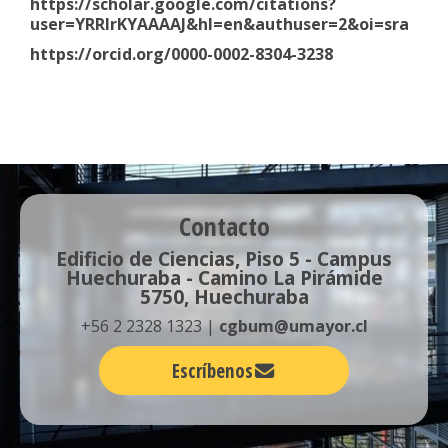
https://scholar.google.com/citations?
user=YRRIrKYAAAAJ&hl=en&authuser=2&oi=sra
https://orcid.org/0000-0002-8304-3238
Contacto
Edificio de Ciencias, Piso 5 - Campus
Huechuraba - Camino La Pirámide
5750, Huechuraba
+56 2 2328 1323 |
cgbum@umayor.cl
Escríbenos