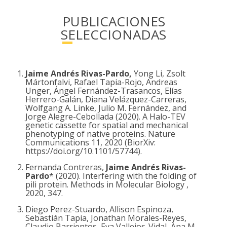
PUBLICACIONES
SELECCIONADAS
Jaime Andrés Rivas-Pardo,
Yong Li, Zsolt
Mártonfalvi, Rafael Tapia-Rojo, Andreas
Unger, Ángel Fernández-Trasancos, Elías
Herrero-Galán, Diana Velázquez-Carreras,
Wolfgang A. Linke, Julio M. Fernández, and
Jorge Alegre-Cebollada (2020). A Halo-TEV
genetic cassette for spatial and mechanical
phenotyping of native proteins. Nature
Communications 11, 2020 (BiorXiv:
https://doi.org/10.1101/57744).
Fernanda Contreras,
Jaime Andrés Rivas-
Pardo
* (2020). Interfering with the folding of
pili protein. Methods in Molecular Biology ,
2020, 347.
Diego Perez-Stuardo, Allison Espinoza,
Sebastián Tapia, Jonathan Morales-Reyes,
Claudio Barrientos, Eva Vallejos-Vidal, Ana M