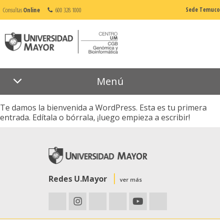
Consultas
Online
600 328 1000
Sede Temuco
Menú
¡Hola, mundo!
Te damos la bienvenida a WordPress. Esta es tu primera
entrada. Edítala o bórrala, ¡luego empieza a escribir!
Redes U.Mayor
ver más